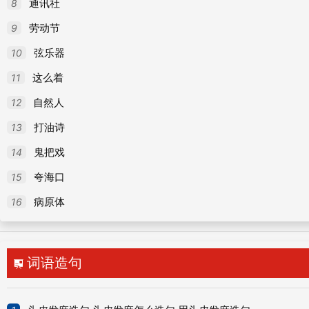
3. 讯问案件：审
。
判。审讯。公审。
理
审
8
通讯社
9
劳动节
4. 知道：不审近况如何？
10
弦乐器
5. 一定地，果然：审如其言。
11
这么着
理
读音：lǐ
12
自然人
理lǐ
(1)本义：
治玉。
(2)（名）物质组织的条纹；纹
13
打油诗
14
鬼把戏
理。(6)（动）整理；使整齐：
～发｜～一～书籍。
15
夸海口
～谁｜置之不～。
(8)（Lǐ）姓。
16
病原体
词语造句
