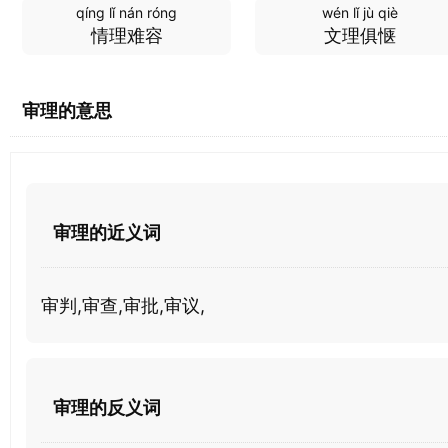
qíng lǐ nán róng
wén lǐ jù qiè
情理难容
文理俱惬
审理的意思
审理的近义词
审判,审查,审批,审议,
审理的反义词