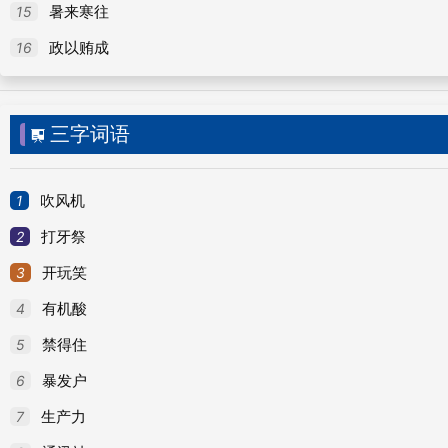
15
暑来寒往
审理
16
政以贿成
审理，指审讯处理；审查和处理案件。语出《金史·
事於 泰和殿 。”
三字词语

1
吹风机
2
打牙祭
审理的字义
3
开玩笑
4
有机酸
审
读音：shěn
[ shěn ]
5
禁得住
1. 详细，周密：审慎。审视。
6
暴发户
2. 仔细思考，反复分析、推究：审查。审定。审
7
生产力