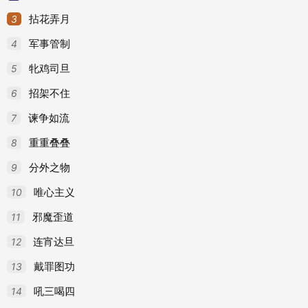
3
引《金史·章宗纪三》：“五月壬辰朔，以旱，下詔
拈花弄月
4
军事管制
《元典章·圣政一·肃台纲》：“所在官司不务存心抚
5
牝鸡司旦
清平步青《霞外攟屑·掌故·裘文达公行述》：“甲申
6
招架不住
郭沫若《初出夔门》三：“还是他在地方审判厅任事
7
谏争如流
8
⒉ 明亲王府的理刑官。
重重叠叠
9
分外之物
引清王士禛《池北偶谈·谈献一·葛端肃公家训》：
10
唯心主义
理，已为非分，今又卑薄教授，欲以审理辅导，理
11
邪魔歪道
国语词典：
12
连宵达旦
13
审查处理。
戴罪图功
14
吼三喝四
网络解释：