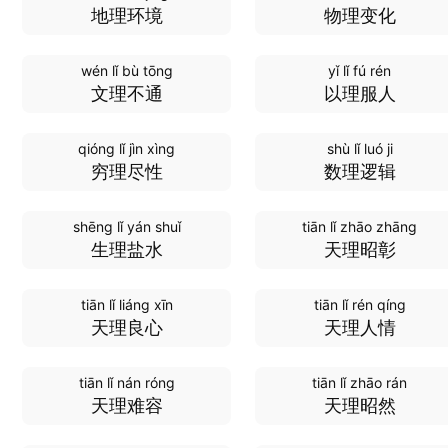
地理环境
物理变化
wén lǐ bù tōng
yǐ lǐ fú rén
文理不通
以理服人
qióng lǐ jìn xìng
shù lǐ luó ji
穷理尽性
数理逻辑
shēng lǐ yán shuǐ
tiān lǐ zhāo zhāng
生理盐水
天理昭彰
tiān lǐ liáng xīn
tiān lǐ rén qíng
天理良心
天理人情
tiān lǐ nán róng
tiān lǐ zhāo rán
天理难容
天理昭然