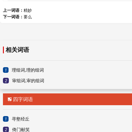
搁置,
上一词语：
精妙
下一词语：
要么
审理的意思
相关词语
词语解释：
1
理组词,理的组词
审理
shěnlǐ
2
审组词,审的组词
(1) 审查和处理案件
四字词语

.例审理案件英try;bring to trial
引证解释：
1
寻壑经丘
⒈ 审讯处理。
2
倚门献笑