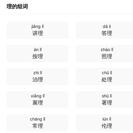
理的组词
jiǎng lǐ
dā li
讲理
答理
àn lǐ
zhào lǐ
按理
照理
zhì lǐ
chǔ lǐ
治理
处理
xiāng lǐ
shǔ lǐ
襄理
署理
cháng lǐ
lún lǐ
常理
伦理