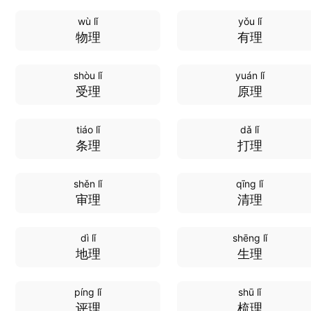
wù lǐ
yǒu lǐ
物理
有理
shòu lǐ
yuán lǐ
受理
原理
tiáo lǐ
dǎ lǐ
条理
打理
shěn lǐ
qīng lǐ
审理
清理
dì lǐ
shēng lǐ
地理
生理
píng lǐ
shū lǐ
评理
梳理