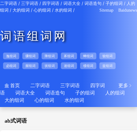
/
/
/
/
/
/
二字词语
三字词语
四字词语
词语大全
词语造句
子的组词
人的
/
/
/
/
组词
大的组词
心的组词
水的组词
Sitemap
Baidunews
词语组词网
逸组词
骤组词
降组词
豕组词
蝉组词
较组词
必组词
握组词
状组词
迷组词
缕组词
捉组词
首页
二字词语
三字词语
四字词
更多


语
词语大全
词语造句
子的组词
人的组词
大的组词
心的组词
水的组词
ab式词语