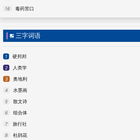
16
毒药苦口
审视的字义
三字词语
读音：shěn
[ shěn ]
审

1. 详细，周密：审慎。审
。
视
1
硬邦邦
2. 仔细思考，反复分析、推究：审查。审定。审
2
人类学
3. 讯问案件：审理。审判。审讯。公审。
3
奥地利
4
水墨画
4. 知道：不审近况如何？
5
散文诗
5. 一定地，果然：审如其言。
6
组合体
视
读音：shì
7
旅行社
视shì
(1)（动）看：
～力｜近～。
(2)（动）看待：
8
杜鹃花