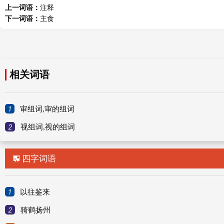
一瞥,
上一词语：
注释
下一词语：
主食
审视的意思
相关词语
词语解释：
1
审组词,审的组词
审视
shěnshì
2
视组词,视的组词
(1) 仔细地看
四字词语

例审视，巨身修尾，青项金翅。——《聊斋志异·促织》hAo86.英l
引证解释：
1
以往鉴来
⒈ 仔细察看。
2
骑鹤扬州