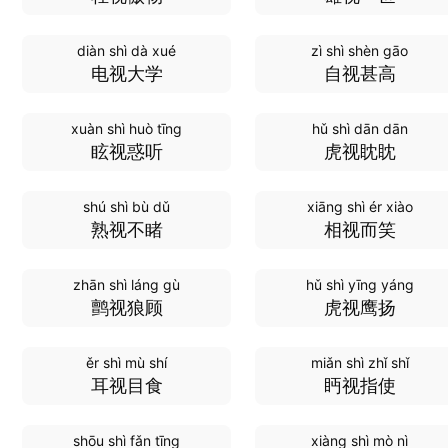
diàn shì dà xué
zì shì shèn gāo
电视大学
自视甚高
xuàn shì huò tīng
hǔ shì dān dān
眩视惑听
虎视眈眈
shú shì bù dǔ
xiāng shì ér xiào
熟视不睹
相视而笑
zhān shì láng gù
hǔ shì yīng yáng
鹯视狼顾
虎视鹰扬
ěr shì mù shí
miǎn shì zhǐ shǐ
耳视目食
眄视指使
shōu shì fǎn tīng
xiàng shì mò nì