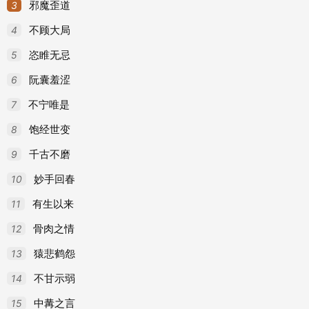
3
引《元典章·台纲二·体察》：“所在重刑，每上下
邪魔歪道
4
不顾大局
《警世通言·唐解元一笑姻缘》：“次日写了名帖，
5
恣睢无忌
清李渔《奈何天·分扰》：“第一着，按军声，啣枚
6
阮囊羞涩
例如：他到现场仔细审视了一番，没有发现什么破
7
不宁唯是
8
国语词典：
饱经世变
9
千古不磨
详细察看。
10
妙手回春
网络解释：
11
有生以来
审视
12
骨肉之情
13
审视shěn shì动词look at carefully
猿悲鹤怨
14
不甘示弱
15
中冓之言