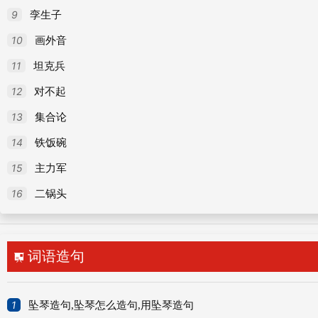
9
孪生子
10
画外音
11
坦克兵
12
对不起
13
集合论
14
铁饭碗
15
主力军
16
二锅头
词语造句

1
坠琴造句,坠琴怎么造句,用坠琴造句