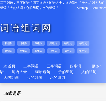
/
/
/
/
/
/
二字词语
三字词语
四字词语
词语大全
词语造句
子的组词
人的
/
/
/
/
组词
大的组词
心的组词
水的组词
Sitemap
Baidunews
词语组词网
斜组词
计组词
章组词
兴组词
磁组词
爷组词
亮组词
精组词
具组词
腕组词
勇组词
饥组词
首页
二字词语
三字词语
四字词
更多


语
词语大全
词语造句
子的组词
人的组词
大的组词
心的组词
水的组词
ab式词语