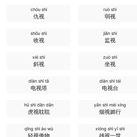
chóu shì
ruò shì
仇视
弱视
shōu shì
jiān shì
收视
监视
xié shì
zuò shì
斜视
坐视
diàn shì tǎ
diàn shì tái
电视塔
电视台
hǔ shì dān dān
yān shì mèi xíng
虎视耽耽
烟视媚行
qīng shì ào wù
xióng shì yī shì
轻视傲物
雄视一世