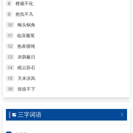
8
梗顽不化
9
抱负不凡
10
蝇头蜗角
11
临深履尾
12
抱表寝绳
13
浓荫蔽日
14
眠云卧石
15
天末凉风
16
按捺不下
三字词语

