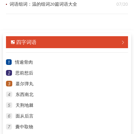
07/20
词语组词：温的组词20篇词语大全
四字词语


1
情逾骨肉
2
思前想后
3
蕞尔弹丸
4
东西南北
5
天荆地棘
6
面从后言
7
囊中取物