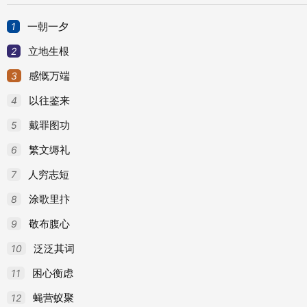
1
一朝一夕
2
立地生根
3
感慨万端
至尊至贵的字义
4
以往鉴来
5
戴罪图功
至
读音：zhì
6
繁文缛礼
至zhì
(1)（动）到：
～今｜～此｜～死不屈。
(2)
7
人穷志短
仁。
8
涂歌里抃
读音：zūn
尊
9
敬布腹心
10
泛泛其词
尊zūn
(1)（名）地位或辈份高：～卑｜～亲｜～长
11
困心衡虑
府｜～驾｜～夫人｜～姓大名。(4)量词：ɑ）用
12
蝇营蚁聚