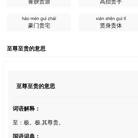
膏腴贵游
高抬贵手
háo mén guì zhái
xián shēn guì tǐ
豪门贵宅
贤身贵体
至尊至贵的意思
至尊至贵的意思
词语解释：
至：极。极.其尊贵。
国语词典：