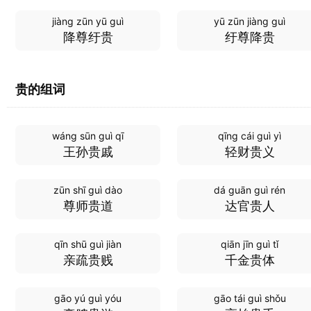
jiàng zūn yū guì
yū zūn jiàng guì
降尊纡贵
纡尊降贵
贵的组词
wáng sūn guì qī
qīng cái guì yì
王孙贵戚
轻财贵义
zūn shī guì dào
dá guān guì rén
尊师贵道
达官贵人
qīn shū guì jiàn
qiān jīn guì tǐ
亲疏贵贱
千金贵体
gāo yú guì yóu
gāo tái guì shǒu