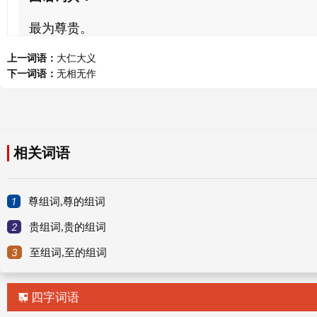
最为尊贵。
上一词语：
成语解释
大仁大义
下一词语：
无相无作
至：极。极其尊贵。
汉·荀悦《前汉纪·宣帝纪三》：“出门则乘骈辎，
相关词语
也。”
至尊至贵作谓语、定语；用于书面语。
1
尊组词,尊的组词
查看更多
2
贵组词,贵的组词
网络解释：
3
至组词,至的组词
至尊至贵
四字词语

至尊至贵是一个成语，读音为zhì zūn zhì guì，