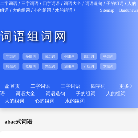
/
/
/
/
/
/
二字词语
三字词语
四字词语
词语大全
词语造句
子的组词
人的
/
/
/
/
组词
大的组词
心的组词
水的组词
Sitemap
Baidunews
词语组词网
宁组词
受组词
荣组词
铜组词
膏组词
袂组词
终组词
概组词
弊组词
洲组词
产组词
求组词
首页
二字词语
三字词语
四字词
更多


语
词语大全
词语造句
子的组词
人的组词
大的组词
心的组词
水的组词
abac式词语