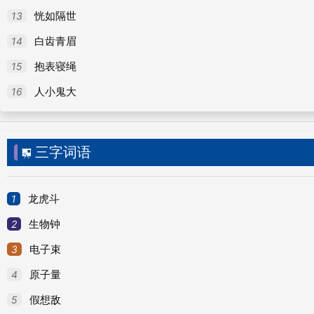
13
恍如隔世
14
白齿青眉
15
抱表寝绳
16
人小鬼大
三字词语

1
龙虎斗
2
生物钟
3
电子束
4
原子量
5
假想敌