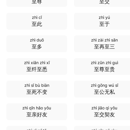
至尊
至交
zhì cǐ
zhì yú
至此
至于
zhì duō
zhì zài zhì sān
至多
至再至三
zhì xiān zhì xī
zhì zūn zhì guì
至纤至悉
至尊至贵
zhì sǐ bù biàn
zhì gōng wú sī
至死不变
至公无私
zhì qīn hǎo yǒu
zhì jiāo qì yǒu
至亲好友
至交契友