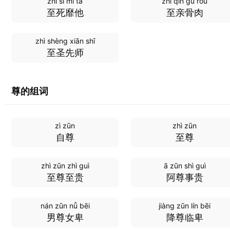
zhì sǐ mǐ tā
zhì qīn gǔ ròu
至死靡他
至亲骨肉
zhì shèng xiān shī
至圣先师
尊的组词
zì zūn
zhì zūn
自尊
至尊
zhì zūn zhì guì
ā zūn shì guì
至尊至贵
阿尊事贵
nán zūn nǚ bēi
jiàng zūn lín bēi
男尊女卑
降尊临卑