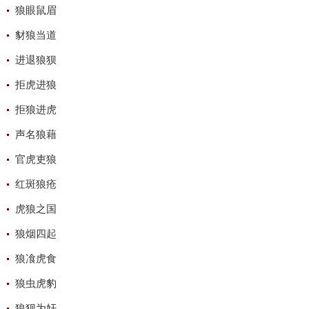
狼眼鼠眉
豺狼当道
进退狼狈
拒虎进狼
拒狼进虎
声名狼藉
官虎吏狼
红斑狼疮
虎狼之国
狼烟四起
狼飡虎食
狼虫虎豹
狼狈为奸