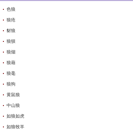
色狼
狼疮
豺狼
狼狈
狼烟
狼藉
狼毫
狼狗
黄鼠狼
中山狼
如狼如虎
如狼牧羊