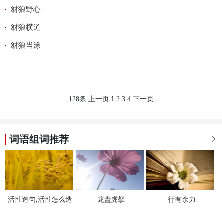
豺狼野心
豺狼横道
豺狼当涂
1
128条
上一页
2
3
4
下一页
词语组词推荐

活性造句,活性怎么造
龙盘虎拏
行有余力
句,用活性造句