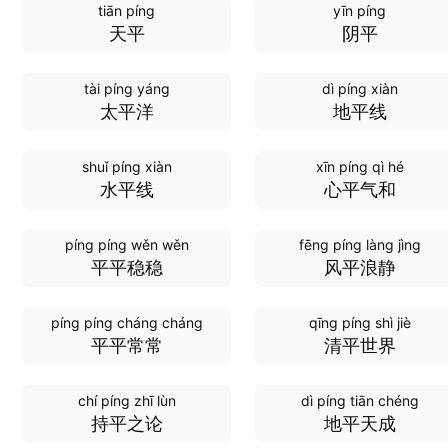
tiān píng
yīn píng
天平
阴平
tài píng yáng
dì píng xiàn
太平洋
地平线
shuǐ píng xiàn
xīn píng qì hé
水平线
心平气和
píng píng wěn wěn
fēng píng làng jìng
平平稳稳
风平浪静
píng píng cháng cháng
qīng píng shì jiè
平平常常
清平世界
chí píng zhī lùn
dì píng tiān chéng
持平之论
地平天成