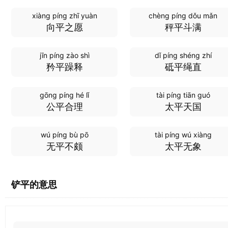
xiàng píng zhī yuàn
chèng píng dǒu mǎn
向平之愿
秤平斗满
jīn píng zào shì
dǐ píng shéng zhí
矜平躁释
砥平绳直
gōng píng hé lǐ
tài píng tiān guó
公平合理
太平天国
wú píng bù pō
tài píng wú xiàng
无平不颇
太平无象
铲平的意思