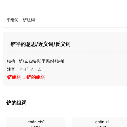
平组词
铲组词
铲平的意思/近义词/反义词
结构：铲(左右结构)平(独体结构)
注音：ㄔㄢˇ ㄆ一ㄥˊ
铲组词，铲的组词
铲的组词
chǎn chú
chǎn zi