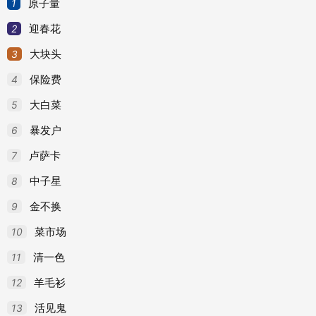
1
原子量
2
迎春花
3
大块头
4
保险费
5
大白菜
6
暴发户
7
卢萨卡
8
中子星
9
金不换
10
菜市场
11
清一色
12
羊毛衫
13
活见鬼