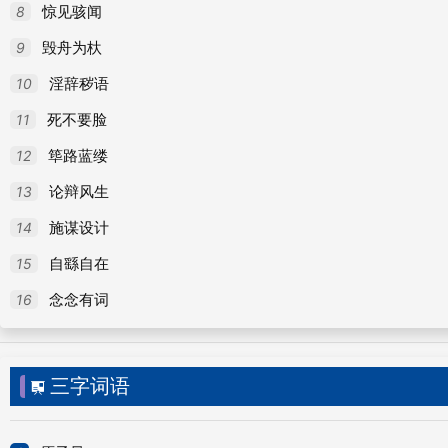
8
惊见骇闻
铲平的字义
9
毁舟为杕
10
淫辞秽语
铲
读音：chǎn
11
死不要脸
12
筚路蓝缕
铲chǎn
(1)（名）（～子、～儿）铁制的用具；像
13
论辩风生
～平了。
14
施谋设计
平
读音：píng
15
自繇自在
平píng
(1)（形）表面没有高低凹凸；不倾斜：
～坦
16
念念有词
下：
～槽｜～列｜～局。
(4)（形）平均；公平：
～
三字词语
｜～乱。
(7)（动）抑止（怒气）：
你～～气。
(8
