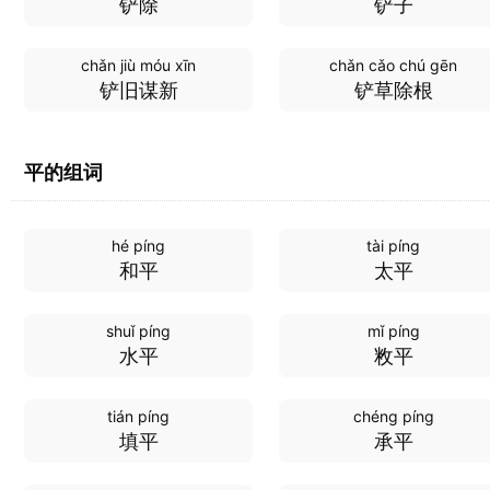
铲除
铲子
chǎn jiù móu xīn
chǎn cǎo chú gēn
铲旧谋新
铲草除根
平的组词
hé píng
tài píng
和平
太平
shuǐ píng
mǐ píng
水平
敉平
tián píng
chéng píng
填平
承平