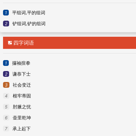
词语解释：
1
平组词,平的组词
铲平
chǎnpíng
2
铲组词,铲的组词
(1) level(raze)totheground用铲之类的工具
四字词语

例用铲把土铲平英level (raze) to the ground
国语词典：
1
攞袖揎拳
夷平、去除。如：「前方路口被山崩土石挡住，现
2
谦恭下士
3
网络解释：
社会变迁
4
根牢蒂固
铲平
5
肘腋之忧
铲平是汉语词汇，拼音chǎn píng，是指用铲或锹
6
壶里乾坤
7
承上起下