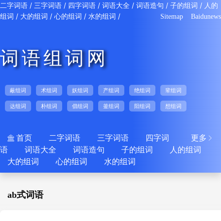
/
/
/
/
/
/
二字词语
三字词语
四字词语
词语大全
词语造句
子的组词
人的
/
/
/
/
组词
大的组词
心的组词
水的组词
Sitemap
Baidunews
词语组词网
蔽组词
术组词
妖组词
产组词
绝组词
辈组词
达组词
朴组词
倡组词
釜组词
阳组词
想组词
首页
二字词语
三字词语
四字词
更多


语
词语大全
词语造句
子的组词
人的组词
大的组词
心的组词
水的组词
ab式词语