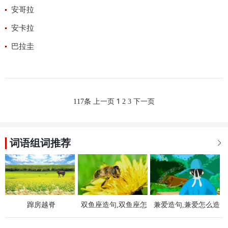
安哥拉
安卡拉
巴拉圭
1
117条
上一页
2
3
下一页
词语组词推荐

蹿房越脊
双鱼座造句,双鱼座怎
兼爱造句,兼爱怎么造
么造句,用双鱼座造句
句,用兼爱造句