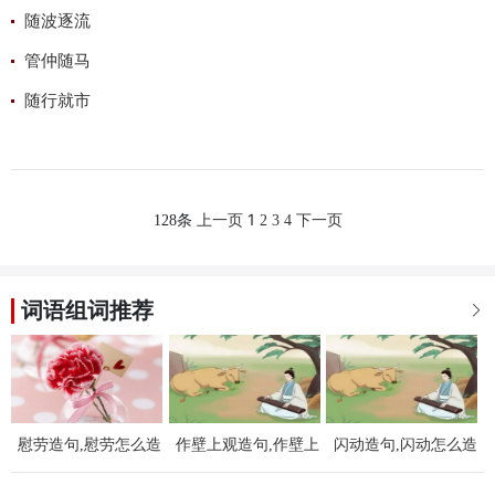
随波逐流
管仲随马
随行就市
1
128条
上一页
2
3
4
下一页
词语组词推荐

慰劳造句,慰劳怎么造
作壁上观造句,作壁上
闪动造句,闪动怎么造
句,用慰劳造句
观怎么造句,用作壁上
句,用闪动造句