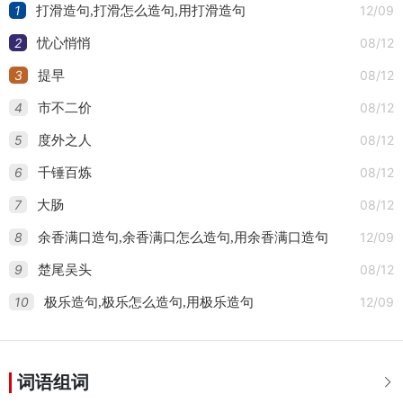
1
12/09
打滑造句,打滑怎么造句,用打滑造句
观造句
2
08/12
忧心悄悄
3
08/12
提早
4
08/12
市不二价
5
08/12
度外之人
6
08/12
千锤百炼
7
08/12
大肠
8
12/09
余香满口造句,余香满口怎么造句,用余香满口造句
9
08/12
楚尾吴头
10
12/09
极乐造句,极乐怎么造句,用极乐造句
词语组词
