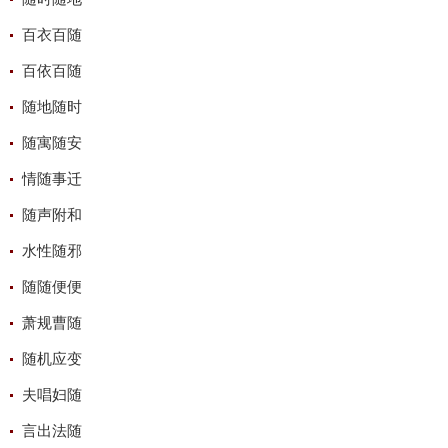
百衣百随
百依百随
随地随时
随寓随安
情随事迁
随声附和
水性随邪
随随便便
萧规曹随
随机应变
夫唱妇随
言出法随