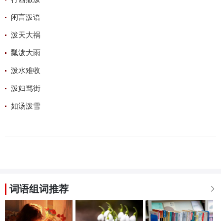
闲言泼语
泼天大祸
瓢泼大雨
泼水难收
泼妇骂街
如汤泼雪
词语组词推荐
