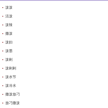
泼泼
活泼
泼辣
撒泼
泼妇
泼墨
泼剌
泼剌剌
泼水节
泼冷水
撒泼放刁
放刁撒泼