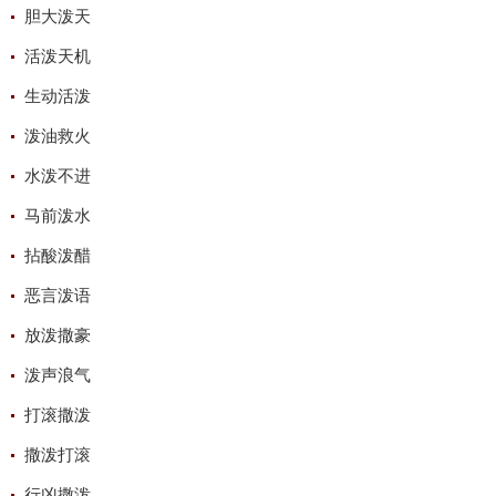
胆大泼天
活泼天机
生动活泼
泼油救火
水泼不进
马前泼水
拈酸泼醋
恶言泼语
放泼撒豪
泼声浪气
打滚撒泼
撒泼打滚
行凶撒泼