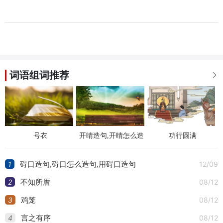
词语组词推荐

号衣
开晴造句,开晴怎么造
功行圆满
句,用开晴造句
1
12/09
碍口造句,碍口怎么造句,用碍口造句
2
08/12
不知所厝
3
08/12
鸡笼
4
08/12
言之有序