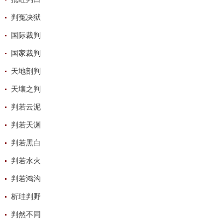
判冤决狱
国际裁判
国家裁判
天地剖判
天壤之判
判若云泥
判若天渊
判若黑白
判若水火
判若鸿沟
析珪判野
判然不同