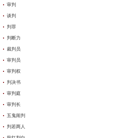
审判
谈判
判罪
判断力
裁判员
审判员
审判权
判决书
审判庭
审判长
五鬼闹判
判若两人
批红判白