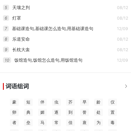
5
08/12
天壤之判
6
08/12
灯罩
7
12/09
基础课造句,基础课怎么造句,用基础课造句
8
08/12
乐道安命
9
08/12
长枕大衾
10
12/09
饭馆造句,饭馆怎么造句,用饭馆造句
词语组词

豪
短
伴
虫
芥
早
龄
仪
卵
典
媚
逐
到
誉
处
置
者
垒
马
常
佳
衰
为
毒